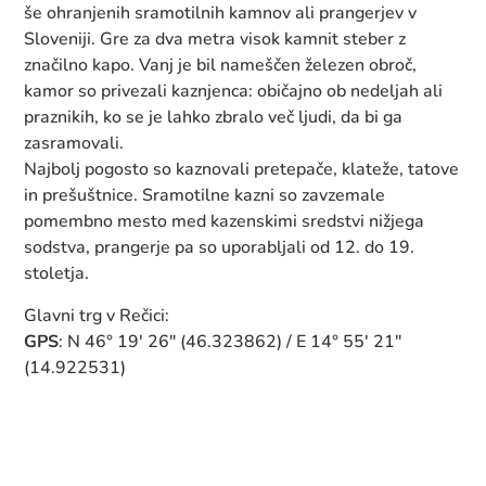
še ohranjenih sramotilnih kamnov ali prangerjev v
Sloveniji. Gre za dva metra visok kamnit steber z
značilno kapo. Vanj je bil nameščen železen obroč,
kamor so privezali kaznjenca: običajno ob nedeljah ali
praznikih, ko se je lahko zbralo več ljudi, da bi ga
zasramovali.
Najbolj pogosto so kaznovali pretepače, klateže, tatove
in prešuštnice. Sramotilne kazni so zavzemale
pomembno mesto med kazenskimi sredstvi nižjega
sodstva, prangerje pa so uporabljali od 12. do 19.
stoletja.
Glavni trg v Rečici:
GPS
: N 46° 19' 26" (46.323862) / E 14° 55' 21"
(14.922531)