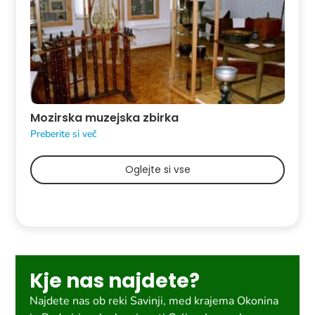
Mozirska muzejska zbirka
Preberite si več
Oglejte si vse
Kje nas najdete?
Najdete nas ob reki Savinji, med krajema Okonina