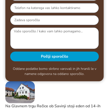
Pošlji sporočilo
Oddane podatke bomo skrbno varovali in jih hranili le v
namene odgovora na oddano sporočilo.
Na Glavnem trgu Rečice ob Savinji stoji eden od 14-ih