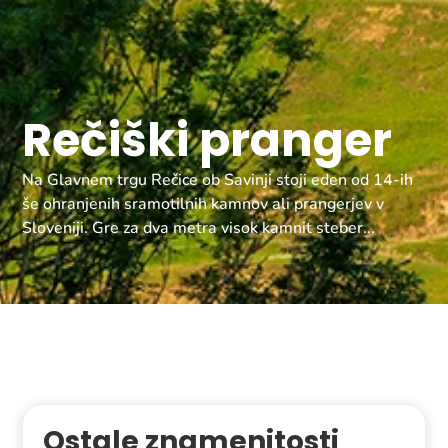
Rečiški pranger
Na Glavnem trgu Rečice ob Savinji stoji eden od 14-ih
še ohranjenih sramotilnih kamnov ali prangerjev v
Sloveniji. Gre za dva metra visok kamnit steber...
Ostale znamenitosti