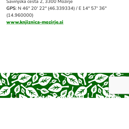
Savinjska cesta 2, 3300 Mozirje
GPS
: N 46° 20' 22" (46.339334) / E 14° 57' 36"
(14.960000)
www.knjiznica-mozirje.si
Kontakt
Zemljevid
V
Ostalo
strani
okolici
Šport
Pogoji
center
poslovanje
Domov
V
Športne
Prodnik,
okolici
aktivnosti
Politika
Gostišče