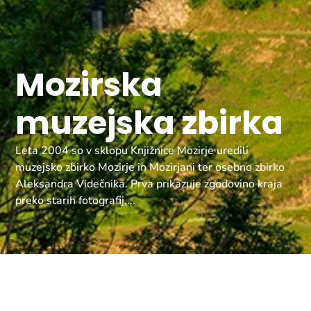
Mozirska
muzejska zbirka
Leta 2004 so v sklopu Knjižnice Mozirje uredili
muzejsko zbirko Mozirje in Mozirjani ter osebno zbirko
Aleksandra Videčnika. Prva prikazuje zgodovino kraja
preko starih fotografij,...