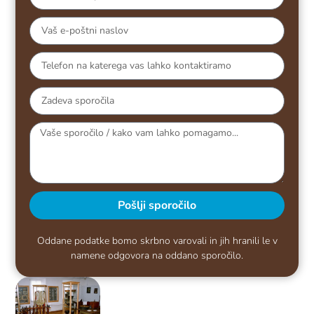
Pošlji sporočilo
Oddane podatke bomo skrbno varovali in jih hranili le v
namene odgovora na oddano sporočilo.