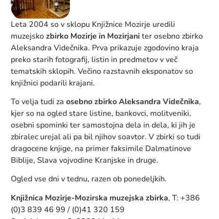
Leta 2004 so v sklopu Knjižnice Mozirje uredili
muzejsko
zbirko Mozirje in Mozirjani
ter osebno zbirko
Aleksandra Videčnika. Prva prikazuje zgodovino kraja
preko starih fotografij, listin in predmetov v več
tematskih sklopih. Večino razstavnih eksponatov so
knjižnici podarili krajani.
To velja tudi za
osebno zbirko Aleksandra Videčnika
,
kjer so na ogled stare listine, bankovci, molitveniki,
osebni spominki ter samostojna dela in dela, ki jih je
zbiralec urejal ali pa bil njihov soavtor. V zbirki so tudi
dragocene knjige, na primer faksimile Dalmatinove
Biblije, Slava vojvodine Kranjske in druge.
Ogled vse dni v tednu, razen ob ponedeljkih.
Knjižnica Mozirje-Mozirska muzejska zbirka
, T: +386
(0)3 839 46 99 / (0)41 320 159