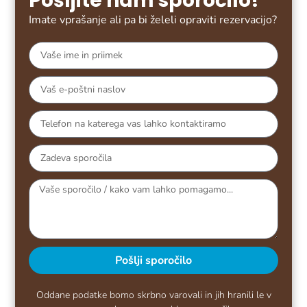
Pošljite nam sporočilo!
Imate vprašanje ali pa bi želeli opraviti rezervacijo?
Pošlji sporočilo
Oddane podatke bomo skrbno varovali in jih hranili le v