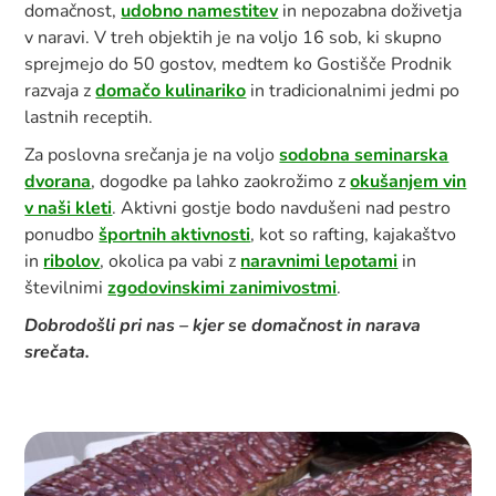
domačnost,
udobno namestitev
in nepozabna doživetja
v naravi. V treh objektih je na voljo 16 sob, ki skupno
sprejmejo do 50 gostov, medtem ko Gostišče Prodnik
razvaja z
domačo kulinariko
in tradicionalnimi jedmi po
lastnih receptih.
Za poslovna srečanja je na voljo
sodobna seminarska
dvorana
, dogodke pa lahko zaokrožimo z
okušanjem vin
v naši kleti
. Aktivni gostje bodo navdušeni nad pestro
ponudbo
športnih aktivnosti
, kot so rafting, kajakaštvo
in
ribolov
, okolica pa vabi z
naravnimi lepotami
in
številnimi
zgodovinskimi zanimivostmi
.
Dobrodošli pri nas – kjer se domačnost in narava
srečata.