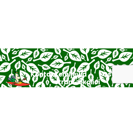
Kontakt
Zemljevid
V
Ostalo
strani
okolici
Šport
Pogoji
center
poslovanje
Domov
V
Športne
Prodnik,
okolici
aktivnosti
Politika
Gostišče
Jurjevec
zasebnosti
O
Ribolov
Kamp
Edvard
- GDPR
nas
Naravne
s.p.
Namestitev
Piškotki
Kontakt
lepote
Juvanje