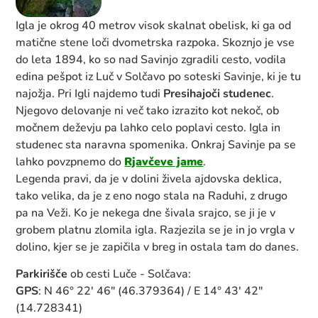
Igla je okrog 40 metrov visok skalnat obelisk, ki ga od
matične stene loči dvometrska razpoka. Skoznjo je vse
do leta 1894, ko so nad Savinjo zgradili cesto, vodila
edina pešpot iz Luč v Solčavo po soteski Savinje, ki je tu
najožja. Pri Igli najdemo tudi
Presihajoči studenec
.
Njegovo delovanje ni več tako izrazito kot nekoč, ob
močnem deževju pa lahko celo poplavi cesto. Igla in
studenec sta naravna spomenika. Onkraj Savinje pa se
lahko povzpnemo do
Rjavčeve jame
.
Legenda pravi, da je v dolini živela ajdovska deklica,
tako velika, da je z eno nogo stala na Raduhi, z drugo
pa na Veži. Ko je nekega dne šivala srajco, se ji je v
grobem platnu zlomila igla. Razjezila se je in jo vrgla v
dolino, kjer se je zapičila v breg in ostala tam do danes.
Parkirišče
ob cesti Luče - Solčava:
GPS
: N 46° 22' 46" (46.379364) / E 14° 43' 42"
(14.728341)