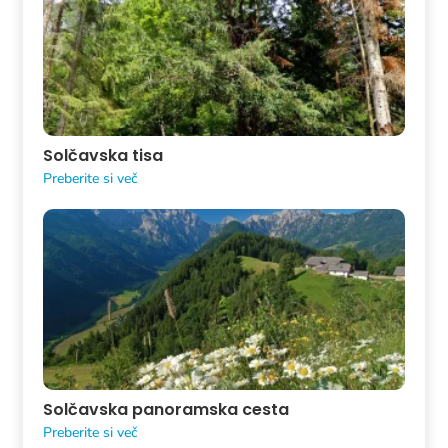
Solčavska tisa
Preberite si več
Solčavska panoramska cesta
Preberite si več