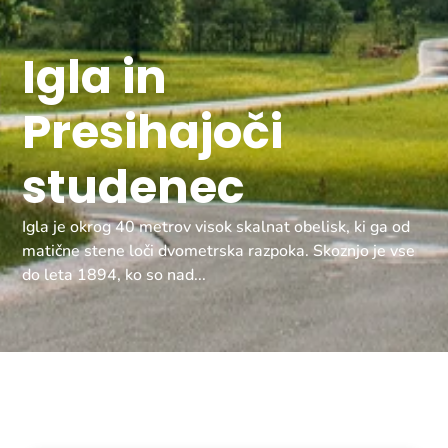
Igla in
Presihajoči
studenec
Igla je okrog 40 metrov visok skalnat obelisk, ki ga od
matične stene loči dvometrska razpoka. Skoznjo je vse
do leta 1894, ko so nad...