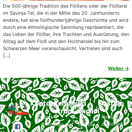
Die 500-jährige Tradition des Flößens oder der Flößerei
im Savinja-Tal, die in der Mitte des 20. Jahrhunderts
endete, hat eine fünfhundertjährige Geschichte und wird
durch eine ethnologische Sammlung repräsentiert, die
das Leben der Flößer, ihre Trachten und Ausrüstung, den
Alltag auf dem Floß und den Holzhandel bis hin zum
Schwarzen Meer veranschaulicht. Vertreten sind auch
[…]
Weiter
→
Kontakt
Zemljevid
V
Ostalo
strani
okolici
Šport
Pogoji
center
poslovanje
Domov
V
Športne
Prodnik,
okolici
aktivnosti