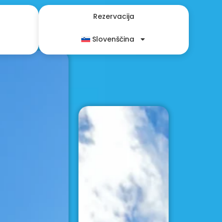
Rezervacija
Slovenščina